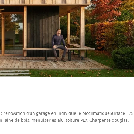
 rénovation d’un garage en individuelle bioclimatiqueSurface : 7
on laine de bois, menuiseries alu, toiture PLX, Charpente douglas.