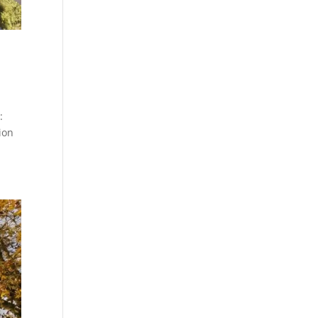
:
ion