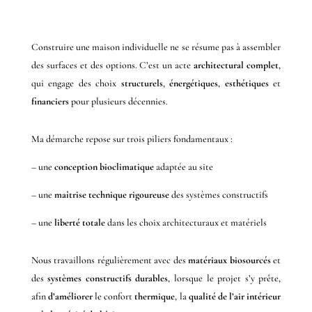
Construire une maison individuelle ne se résume pas à assembler
des surfaces et des options. C’est un acte
architectural complet
,
qui engage des choix
structurels
,
énergétiques
,
esthétiques
et
financiers
pour plusieurs décennies.
Ma démarche repose sur trois piliers fondamentaux :
– une
conception bioclimatique
adaptée au site
– une
maîtrise technique rigoureuse
des systèmes constructifs
– une
liberté totale
dans les choix architecturaux et matériels
Nous travaillons régulièrement avec des
matériaux biosourcés
et
des
systèmes constructifs durables
, lorsque le projet s’y prête,
afin
d’améliorer
le confort
thermique
, la
qualité de l’air intérieur