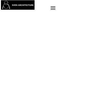
MAISON
INDIVIDUEL
ARCHITECTE
, MAITRE D’OEUVRE ET
CONSTRUCTEUR DE MAISON
INDIVIDUELLE DANS LE
MORBIHAN
(56)