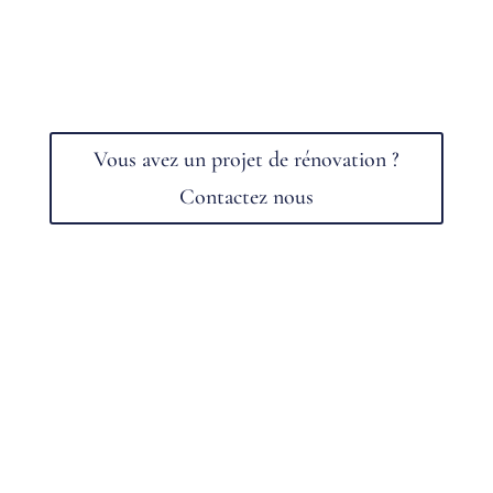
Vous avez un projet de rénovation ?
Contactez nous
ARCHITECTE MAISON
INDIVIDUELLE À
AURAY
,
VANNES
,
LORIENT
,
CARNAC
,
LOCMINÉ
ET DANS TOUT LE
MORBIHAN