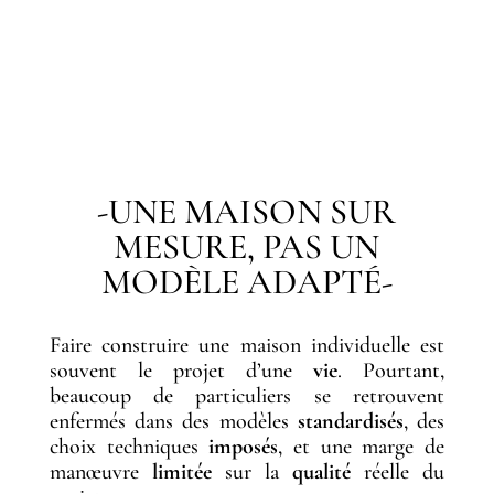
-UNE MAISON SUR
MESURE, PAS UN
MODÈLE ADAPTÉ-
Faire construire une maison individuelle est
souvent le projet d’une
vie
. Pourtant,
beaucoup de particuliers se retrouvent
enfermés dans des modèles
standardisés
, des
choix techniques
imposés
, et une marge de
manœuvre
limitée
sur la
qualité
réelle du