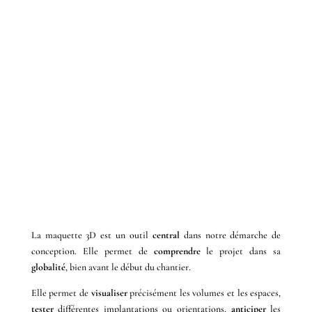
MAISON INDIVIDUELLE ET
MAQUETTE 3D : DÉCIDER EN
TOUTE CONFIANCE
La maquette 3D est un outil
central
dans notre démarche de
conception. Elle permet de
comprendre
le projet dans sa
globalité
, bien avant le début du chantier.
Elle permet de
visualiser
précisément les volumes et les espaces,
tester
différentes implantations ou orientations,
anticiper
les