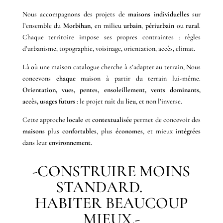
Nous accompagnons des projets de
maisons individuelles
sur
l’ensemble du
Morbihan
, en milieu
urbain
,
périurbain
ou
rural
.
Chaque territoire impose ses propres contraintes : règles
d’urbanisme, topographie, voisinage, orientation, accès, climat.
Là où une maison catalogue cherche à s’adapter au terrain, Nous
concevons
chaque
maison à partir du terrain lui-même.
Orientation, vues, pentes, ensoleillement, vents dominants,
accès, usages futurs
: le projet naît du
lieu
, et non l’inverse.
Cette approche
locale
et
contextualisée
permet de concevoir des
maisons
plus
confortables
, plus
économes
, et mieux
intégrées
dans leur
environnement
.
-CONSTRUIRE MOINS
STANDARD.
HABITER BEAUCOUP
MIEUX.-