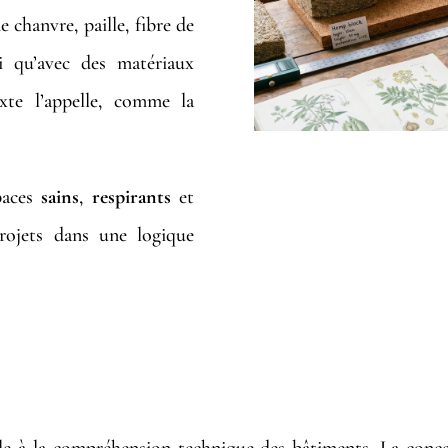
e chanvre, paille, fibre de
nsi qu’avec des matériaux
xte l’appelle, comme la
paces
sains
,
respirants
et
projets dans une logique
AÎTRISE TECHNIQUE AU SERVICE DU 
 à la compréhension technique des bâtiments. La concept