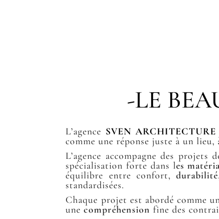
-LE BEA
L’agence
SVEN ARCHITECTURE
comme une réponse juste à un lieu,
L’agence accompagne des projets 
spécialisation forte dans l
es matéri
équilibre entre confort,
durabilité
standardisées.
Chaque projet est abordé comme un 
une
compréhension
fine des contra