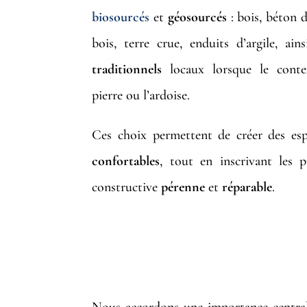
biosourcés
et
géosourcés
: bois, béton d
bois, terre crue, enduits d’argile, ai
traditionnels
locaux lorsque le conte
pierre ou l’ardoise.
Ces choix permettent de créer des es
confortables
, tout en inscrivant les 
constructive
pérenne
et
réparable
.
UNE M
Nous accordons une importance centrale