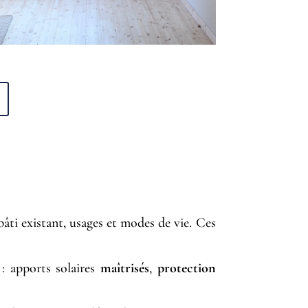
T LE LIEU
bâti existant, usages et modes de vie. Ces
: apports solaires
maîtrisés
,
protection