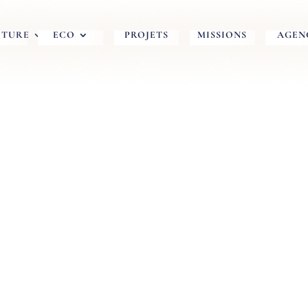
CTURE
ECO
PROJETS
MISSIONS
AGEN
ION ARCHIT
CHITECTURE DANS LE MO
N D’
AURAY
,
VANNES
,
LO
LOCMINÉ…