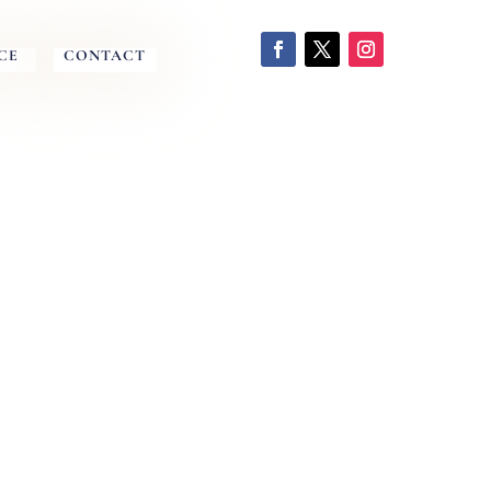
CE
CONTACT
ECTURALE
RBIHAN (56),
RIENT
,
CARNAC
,