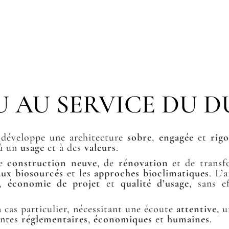
U AU SERVICE DU 
développe une architecture
sobre
,
engagée
et
rig
 à un
usage
et à des
valeurs
.
de
construction neuve
, de
rénovation
et de transf
aux biosourcés
et les
approches bioclimatiques
. L’
,
économie de projet
et
qualité d’usage
, sans e
cas particulier, nécessitant une écoute
attentive
, 
intes
réglementaires
,
économiques
et
humaines
.