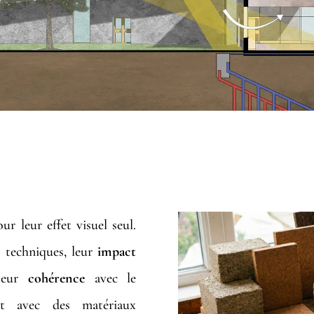
ES MATÉRIAUX : SOBRIÉTÉ, SENS E
r leur effet visuel seul.
s
techniques, leur
impact
leur
cohérence
avec le
ment avec des matériaux