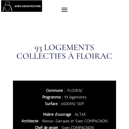
93 LOGEMENTS
COLLECTIFS À FLOIRAC
Commune :
FLOIRAC
Programme :
93 logements
Surface :
6500M2 SDP
Maitre d’ouvrage
: ALTAE
Architecte
: Alonso-Sarraute et Sven COMPAGNON
Chef de projet
: Sven COMPAGNON